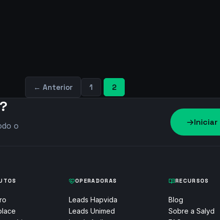
ds para Planos de Saúde
← Anterior
1
2
s?
Inicia
odo o
UTOS
OPERADORAS
RECURSOS
ro
Leads Hapvida
Blog
place
Leads Unimed
Sobre a Salyd