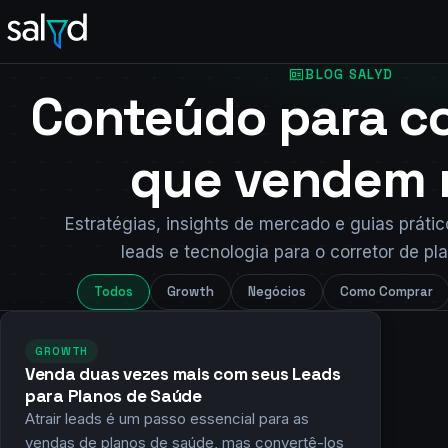
Pular
para
o
BLOG SALYD
conteúdo
Conteúdo para co
que vendem 
Estratégias, insights de mercado e guias práti
leads e tecnologia para o corretor de pl
Todos
Growth
Negócios
Como Comprar
GROWTH
Venda duas vezes mais com seus Leads
para Planos de Saúde
Atrair leads é um passo essencial para as
vendas de planos de saúde, mas convertê-los