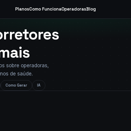
Planos
Como Funciona
Operadoras
Blog
rretores
mais
cos sobre operadoras,
anos de saúde.
Como Gerar
IA