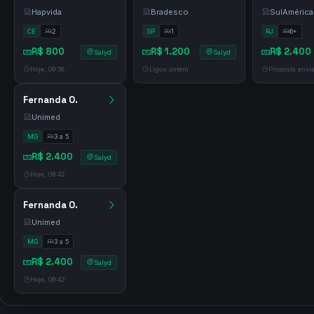
Bradesco
SulAmérica
Unimed



SP
1
RJ
6+


MG
3 a 5

R$ 1.200
R$ 2.400
R$ 2.400



Salyd

Salyd

Ligou ontem
Proposta envi


Hoje, 09:42

Carlos E.

Hapvida

CE
2

R$ 800

Salyd

Hoje, 09:58

Fernanda O.

Unimed

MG
3 a 5

R$ 2.400

Salyd

Hoje, 09:42

Fernanda O.
