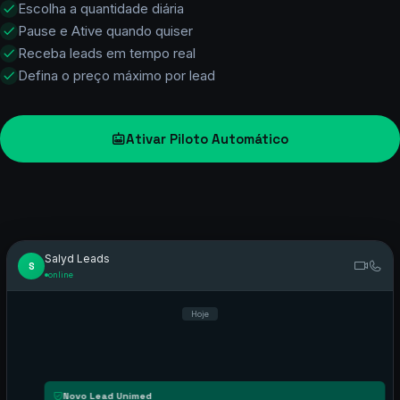
Celular
—

R$10~22
Email
—

/lead
Localização
—

Leads 100% exclusivos
—
Operadora

Entrega automática via WhatsApp
Escolha a quantidade diária
—
Valor pago

Pause e Ative quando quiser
Receba leads em tempo real
Iniciar Atendimento via WhatsApp

Defina o preço máximo por lead
Lead exclusivo · Dados disponíveis apenas para você
Ativar Piloto Automático
Salyd Leads


S