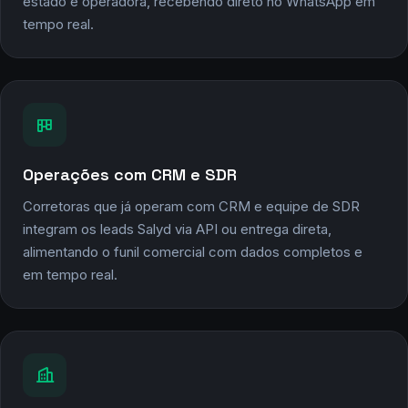
Corretores que querem comprar leads
avulsos
Através do Salyd Start, corretores autônomos compram
leads de planos de saúde por unidade, com filtro de
estado e operadora, recebendo direto no WhatsApp em
tempo real.
Operações com CRM e SDR
Corretoras que já operam com CRM e equipe de SDR
integram os leads Salyd via API ou entrega direta,
alimentando o funil comercial com dados completos e