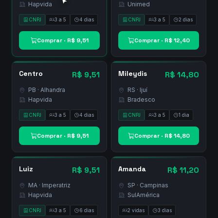
Marketplace de Leads

24 leads disponíveis
Todas operadoras
Todas UFs
Menor preço



Gilmar
Josemi
R$ 9,51
R$ 12,40
GO · Porangatu
PA · Belém


Hapvida
Unimed


CNPJ
3 a 5
4 dias
CNPJ
3 a 5
2 dias






Comprar · R$ 9,51
Comprar · R$ 12,40


Centro
Mileydis
R$ 9,51
R$ 14,80
PB · Alhandra
RS · Ijuí


Hapvida
Bradesco


CNPJ
3 a 5
4 dias
CNPJ
3 a 5
1 dia






Comprar · R$ 9,51
Comprar · R$ 14,80

