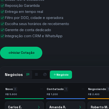
Reposição Garantida
Entrega em tempo real
Filtro por DDD, cidade e operadora
Escolha seus horários de recebimento
Gerente de conta dedicado
Integração com CRM e WhatsApp
Iniciar Cotação
Negócios



Negócio

Novo
Contatado
Negociando


4
1
1
R$ 8.000
R$ 1.200
R$ 2.400
Amanda R.
Roberto M.
Fernanda O.

