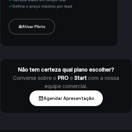
Crédito mínimo R$50
Leads 100% exclusivos
Entrega automática via WhatsApp
Escolha a quantidade diária
Pause e Ative quando quiser
Receba leads em tempo real
Defina o preço máximo por lead
Ativar Piloto
Não tem certeza qual plano escolher?
Converse sobre o
PRO
e
Start
com a nossa
equipe comercial.