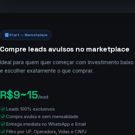
Unimed

MG
3 a 5

R$ 2.400

Salyd

Hoje, 09:42

Start — Marketplace
Compre leads avulsos no marketplace
Ideal para quem quer começar com investimento baixo
e escolher exatamente o que comprar.