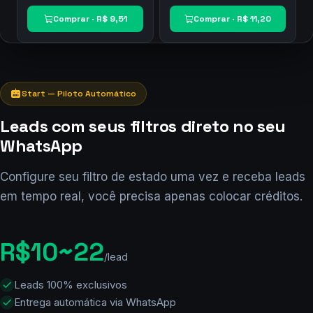
Luiz
Amanda
R$ 9,51
R$ 11,20
MA · Imperatriz
SP · Campinas


Hapvida
SulAmérica


CNPJ
3 a 5
6 dias
2 vidas
3 dias





Comprar · R$ 9,51
Comprar · R$ 11,20



Start — Piloto Automático
Leads com seus filtros direto no seu
Lead adquirido com sucesso!
WhatsApp
O lead agora é exclusivamente seu
Configure seu filtro de estado uma vez e receba leads
Nome
—

em tempo real, você precisa apenas colocar créditos.