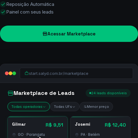
R$9~15
/lead
Leads 100% exclusivos
Compra avulsa e sem mensalidade
Entrega imediata no WhatsApp e Email
Filtro por UF, Operadora, Vidas e CNPJ
Reposição Automática
Painel com seus leads
Acessar Marketplace
start.salyd.com.br/marketplace
