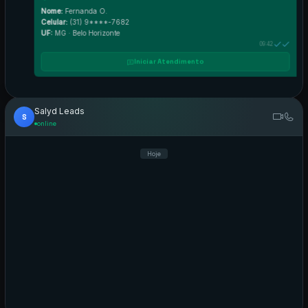
online
Hoje
Novo Lead Unimed

Nome:
Fernanda O.
Celular:
(31) 9****-7682
UF:
MG · Belo Horizonte


09:42
Iniciar Atendimento

Salyd Leads


S
online
Hoje