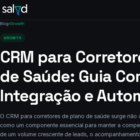
Pular
para
o
Blog
›
Growth
conteúdo
GROWTH
CRM para Corretor
de Saúde: Guia Co
Integração e Aut
O CRM para corretores de plano de saúde surge nã
como um componente essencial para manter a competit
de um volume crescente de leads, o acompanhamento 