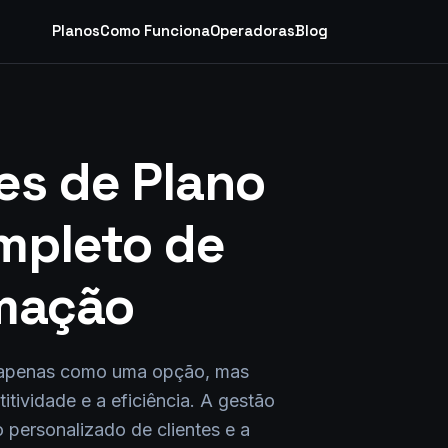
Planos
Como Funciona
Operadoras
Blog
es de Plano
mpleto de
omação
o apenas como uma opção, mas
ividade e a eficiência. A gestão
personalizado de clientes e a